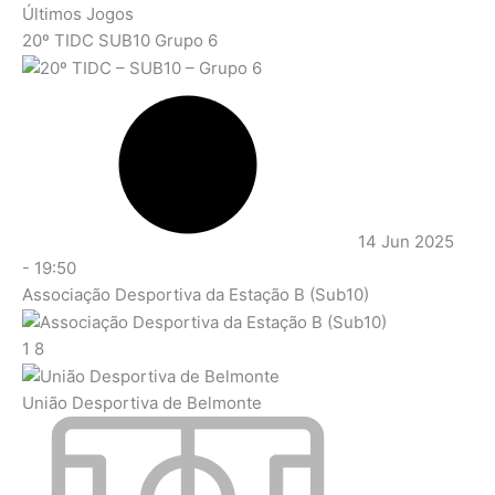
Últimos Jogos
20º TIDC SUB10 Grupo 6
14 Jun 2025
-
19:50
Associação Desportiva da Estação B (Sub10)
1
8
União Desportiva de Belmonte