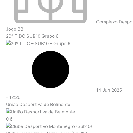
Complexo Desport
Jogo 38
20º TIDC SUB10 Grupo 6
14 Jun 2025
-
12:20
União Desportiva de Belmonte
0
6