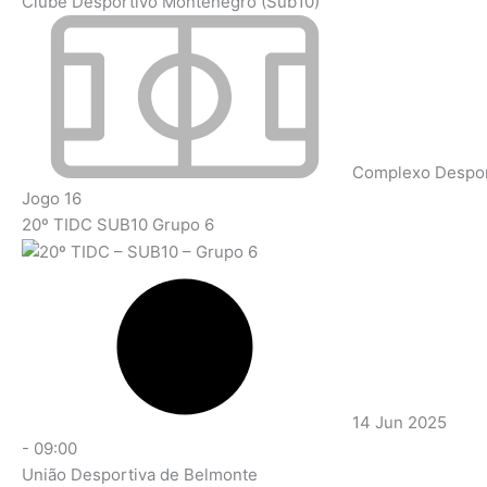
Clube Desportivo Montenegro (Sub10)
Complexo Desport
Jogo 16
20º TIDC SUB10 Grupo 6
14 Jun 2025
-
09:00
União Desportiva de Belmonte